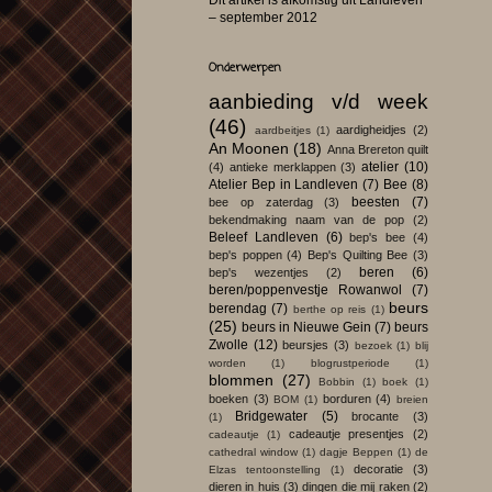
Dit artikel is afkomstig uit Landleven
– september 2012
Onderwerpen
aanbieding v/d week
(46)
aardigheidjes
(2)
aardbeitjes
(1)
An Moonen
(18)
Anna Brereton quilt
atelier
(10)
(4)
antieke merklappen
(3)
Atelier Bep in Landleven
(7)
Bee
(8)
beesten
(7)
bee op zaterdag
(3)
bekendmaking naam van de pop
(2)
Beleef Landleven
(6)
bep's bee
(4)
bep's poppen
(4)
Bep's Quilting Bee
(3)
beren
(6)
bep's wezentjes
(2)
beren/poppenvestje Rowanwol
(7)
beurs
berendag
(7)
berthe op reis
(1)
(25)
beurs in Nieuwe Gein
(7)
beurs
Zwolle
(12)
beursjes
(3)
bezoek
(1)
blij
worden
(1)
blogrustperiode
(1)
blommen
(27)
Bobbin
(1)
boek
(1)
boeken
(3)
borduren
(4)
BOM
(1)
breien
Bridgewater
(5)
brocante
(3)
(1)
cadeautje presentjes
(2)
cadeautje
(1)
cathedral window
(1)
dagje Beppen
(1)
de
decoratie
(3)
Elzas tentoonstelling
(1)
dieren in huis
(3)
dingen die mij raken
(2)