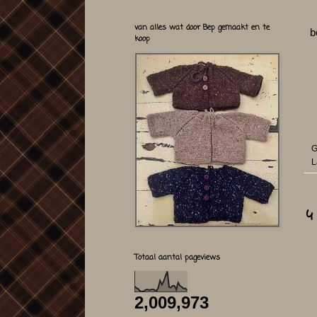
van alles wat door Bep gemaakt en te
b
koop
G
L
4
Totaal aantal pageviews
2,009,973