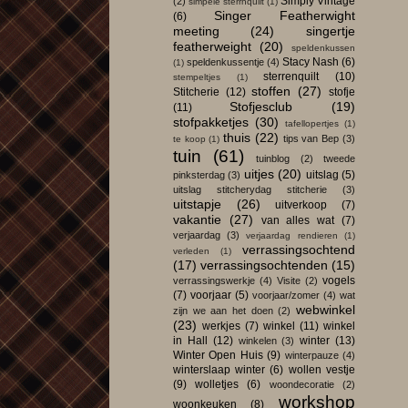
Simply Vintage
(2)
simpele sterrnquilt
(1)
Singer Featherwight
(6)
meeting
(24)
singertje
featherweight
(20)
speldenkussen
Stacy Nash
(6)
speldenkussentje
(4)
(1)
sterrenquilt
(10)
stempeltjes
(1)
stoffen
(27)
Stitcherie
(12)
stofje
Stofjesclub
(19)
(11)
stofpakketjes
(30)
tafellopertjes
(1)
thuis
(22)
tips van Bep
(3)
te koop
(1)
tuin
(61)
tuinblog
(2)
tweede
uitjes
(20)
uitslag
(5)
pinksterdag
(3)
uitslag stitcherydag stitcherie
(3)
uitstapje
(26)
uitverkoop
(7)
vakantie
(27)
van alles wat
(7)
verjaardag
(3)
verjaardag rendieren
(1)
verrassingsochtend
verleden
(1)
(17)
verrassingsochtenden
(15)
vogels
verrassingswerkje
(4)
Visite
(2)
(7)
voorjaar
(5)
voorjaar/zomer
(4)
wat
webwinkel
zijn we aan het doen
(2)
(23)
werkjes
(7)
winkel
(11)
winkel
in Hall
(12)
winter
(13)
winkelen
(3)
Winter Open Huis
(9)
winterpauze
(4)
winterslaap winter
(6)
wollen vestje
(9)
wolletjes
(6)
woondecoratie
(2)
workshop
woonkeuken
(8)