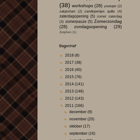
(38)
workshops
(28)
youtupe
(2)
zakjeshart
(2)
zandlopertjes quilts
(4)
zaterdagopening
(5)
zomer zaterdag
Zomerzondag
zomerpauze
(5)
(3)
(28)
zondagsopening
(29)
Zutphen
(1)
Blogarchief
►
2018
(8)
►
2017
(38)
►
2016
(40)
►
2015
(76)
►
2014
(141)
►
2013
(146)
►
2012
(143)
▼
2011
(166)
►
december
(9)
►
november
(20)
►
oktober
(17)
►
september
(16)