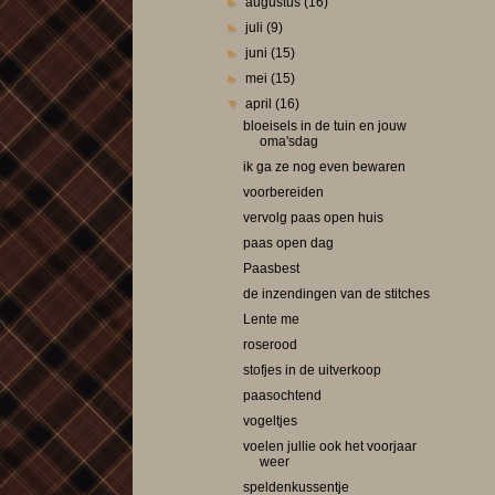
►
augustus
(16)
►
juli
(9)
►
juni
(15)
►
mei
(15)
▼
april
(16)
bloeisels in de tuin en jouw
oma'sdag
ik ga ze nog even bewaren
voorbereiden
vervolg paas open huis
paas open dag
Paasbest
de inzendingen van de stitches
Lente me
roserood
stofjes in de uitverkoop
paasochtend
vogeltjes
voelen jullie ook het voorjaar
weer
speldenkussentje