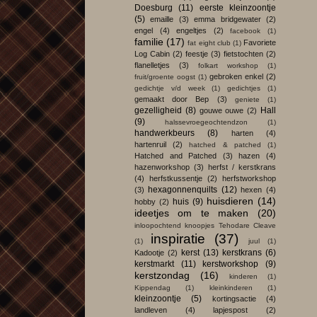
Doesburg
(11)
eerste kleinzoontje
(5)
emaille
(3)
emma bridgewater
(2)
engel
(4)
engeltjes
(2)
facebook
(1)
familie
(17)
Favoriete
fat eight club
(1)
Log Cabin
(2)
feestje
(3)
fietstochten
(2)
flanelletjes
(3)
folkart workshop
(1)
gebroken enkel
(2)
fruit/groente oogst
(1)
gedichtje v/d week
(1)
gedichtjes
(1)
gemaakt door Bep
(3)
geniete
(1)
gezelligheid
(8)
Hall
gouwe ouwe
(2)
(9)
halssevroegeochtendzon
(1)
handwerkbeurs
(8)
harten
(4)
hartenruil
(2)
hatched & patched
(1)
Hatched and Patched
(3)
hazen
(4)
hazenworkshop
(3)
herfst / kerstkrans
(4)
herfstkussentje
(2)
herfstworkshop
hexagonnenquilts
(12)
(3)
hexen
(4)
huisdieren
(14)
huis
(9)
hobby
(2)
ideetjes om te maken
(20)
inloopochtend knoopjes Tehodare Cleave
inspiratie
(37)
(1)
juul
(1)
kerst
(13)
kerstkrans
(6)
Kadootje
(2)
kerstmarkt
(11)
kerstworkshop
(9)
kerstzondag
(16)
kinderen
(1)
Kippendag
(1)
kleinkinderen
(1)
kleinzoontje
(5)
kortingsactie
(4)
landleven
(4)
lapjespost
(2)