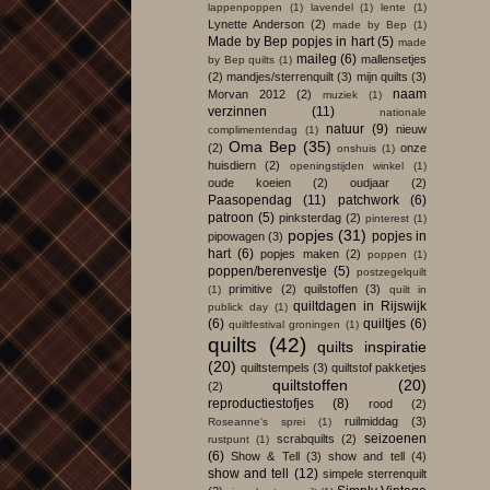
lappenpoppen
(1)
lavendel
(1)
lente
(1)
Lynette Anderson
(2)
made by Bep
(1)
Made by Bep popjes in hart
(5)
made
maileg
(6)
mallensetjes
by Bep quilts
(1)
(2)
mandjes/sterrenquilt
(3)
mijn quilts
(3)
naam
Morvan 2012
(2)
muziek
(1)
verzinnen
(11)
nationale
natuur
(9)
nieuw
complimentendag
(1)
Oma Bep
(35)
(2)
onze
onshuis
(1)
huisdiern
(2)
openingstijden winkel
(1)
oude koeien
(2)
oudjaar
(2)
Paasopendag
(11)
patchwork
(6)
patroon
(5)
pinksterdag
(2)
pinterest
(1)
popjes
(31)
popjes in
pipowagen
(3)
hart
(6)
popjes maken
(2)
poppen
(1)
poppen/berenvestje
(5)
postzegelquilt
primitive
(2)
quilstoffen
(3)
(1)
quilt in
quiltdagen in Rijswijk
publick day
(1)
(6)
quiltjes
(6)
quiltfestival groningen
(1)
quilts
(42)
quilts inspiratie
(20)
quiltstempels
(3)
quiltstof pakketjes
quiltstoffen
(20)
(2)
reproductiestofjes
(8)
rood
(2)
ruilmiddag
(3)
Roseanne's sprei
(1)
seizoenen
scrabquilts
(2)
rustpunt
(1)
(6)
Show & Tell
(3)
show and tell
(4)
show and tell
(12)
simpele sterrenquilt