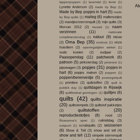
lappenpoppen
(1)
lavendel
(1)
lente
(1)
Ab
Lynette Anderson
(2)
made by Bep
(1)
Made by Bep popjes in hart
(5)
made
maileg
(6)
mallensetjes
by Bep quilts
(1)
(2)
mandjes/sterrenquilt
(3)
mijn quilts
(3)
naam
Morvan 2012
(2)
muziek
(1)
verzinnen
(11)
nationale
natuur
(9)
nieuw
complimentendag
(1)
Oma Bep
(35)
(2)
onze
onshuis
(1)
huisdiern
(2)
openingstijden winkel
(1)
oude koeien
(2)
oudjaar
(2)
Paasopendag
(11)
patchwork
(6)
patroon
(5)
pinksterdag
(2)
pinterest
(1)
popjes
(31)
popjes in
pipowagen
(3)
hart
(6)
popjes maken
(2)
poppen
(1)
poppen/berenvestje
(5)
postzegelquilt
primitive
(2)
quilstoffen
(3)
(1)
quilt in
quiltdagen in Rijswijk
publick day
(1)
(6)
quiltjes
(6)
quiltfestival groningen
(1)
quilts
(42)
quilts inspiratie
(20)
quiltstempels
(3)
quiltstof pakketjes
quiltstoffen
(20)
(2)
reproductiestofjes
(8)
rood
(2)
ruilmiddag
(3)
Roseanne's sprei
(1)
seizoenen
scrabquilts
(2)
rustpunt
(1)
(6)
Show & Tell
(3)
show and tell
(4)
show and tell
(12)
simpele sterrenquilt