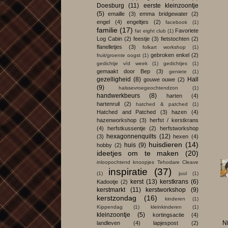
Doesburg
(11)
eerste kleinzoontje
(5)
emaille
(3)
emma bridgewater
(2)
engel
(4)
engeltjes
(2)
facebook
(1)
familie
(17)
Favoriete
fat eight club
(1)
Log Cabin
(2)
feestje
(3)
fietstochten
(2)
flanelletjes
(3)
folkart workshop
(1)
gebroken enkel
(2)
fruit/groente oogst
(1)
gedichtje v/d week
(1)
gedichtjes
(1)
gemaakt door Bep
(3)
geniete
(1)
gezelligheid
(8)
Hall
gouwe ouwe
(2)
(9)
halssevroegeochtendzon
(1)
handwerkbeurs
(8)
harten
(4)
hartenruil
(2)
hatched & patched
(1)
Hatched and Patched
(3)
hazen
(4)
hazenworkshop
(3)
herfst / kerstkrans
(4)
herfstkussentje
(2)
herfstworkshop
hexagonnenquilts
(12)
(3)
hexen
(4)
huisdieren
(14)
huis
(9)
hobby
(2)
ideetjes om te maken
(20)
inloopochtend knoopjes Tehodare Cleave
inspiratie
(37)
(1)
juul
(1)
kerst
(13)
kerstkrans
(6)
Kadootje
(2)
kerstmarkt
(11)
kerstworkshop
(9)
kerstzondag
(16)
kinderen
(1)
Kippendag
(1)
kleinkinderen
(1)
kleinzoontje
(5)
kortingsactie
(4)
N
landleven
(4)
lapjespost
(2)