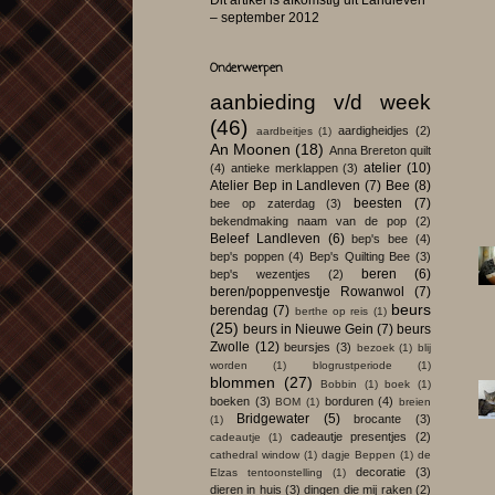
Dit artikel is afkomstig uit Landleven
– september 2012
Onderwerpen
aanbieding v/d week
(46)
aardigheidjes
(2)
aardbeitjes
(1)
An Moonen
(18)
Anna Brereton quilt
atelier
(10)
(4)
antieke merklappen
(3)
Atelier Bep in Landleven
(7)
Bee
(8)
beesten
(7)
bee op zaterdag
(3)
bekendmaking naam van de pop
(2)
Beleef Landleven
(6)
bep's bee
(4)
bep's poppen
(4)
Bep's Quilting Bee
(3)
beren
(6)
bep's wezentjes
(2)
beren/poppenvestje Rowanwol
(7)
beurs
berendag
(7)
berthe op reis
(1)
(25)
beurs in Nieuwe Gein
(7)
beurs
Zwolle
(12)
beursjes
(3)
bezoek
(1)
blij
worden
(1)
blogrustperiode
(1)
blommen
(27)
Bobbin
(1)
boek
(1)
boeken
(3)
borduren
(4)
BOM
(1)
breien
Bridgewater
(5)
brocante
(3)
(1)
cadeautje presentjes
(2)
cadeautje
(1)
cathedral window
(1)
dagje Beppen
(1)
de
decoratie
(3)
Elzas tentoonstelling
(1)
dieren in huis
(3)
dingen die mij raken
(2)