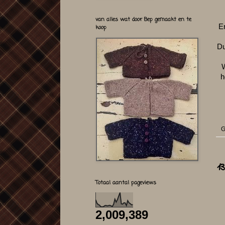
van alles wat door Bep gemaakt en te
E
koop
Du
W
h
G
1
Totaal aantal pageviews
2,009,389