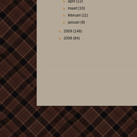
►
april
(12)
►
maart
(10)
►
februari
(11)
►
januari
(9)
►
2009
(148)
►
2008
(84)