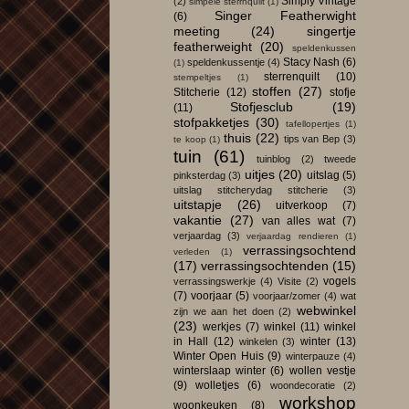
Simply Vintage
(2)
simpele sterrnquilt
(1)
Singer Featherwight
(6)
meeting
(24)
singertje
featherweight
(20)
speldenkussen
Stacy Nash
(6)
speldenkussentje
(4)
(1)
sterrenquilt
(10)
stempeltjes
(1)
stoffen
(27)
Stitcherie
(12)
stofje
Stofjesclub
(19)
(11)
stofpakketjes
(30)
tafellopertjes
(1)
thuis
(22)
tips van Bep
(3)
te koop
(1)
tuin
(61)
tuinblog
(2)
tweede
uitjes
(20)
uitslag
(5)
pinksterdag
(3)
uitslag stitcherydag stitcherie
(3)
uitstapje
(26)
uitverkoop
(7)
vakantie
(27)
van alles wat
(7)
verjaardag
(3)
verjaardag rendieren
(1)
verrassingsochtend
verleden
(1)
(17)
verrassingsochtenden
(15)
vogels
verrassingswerkje
(4)
Visite
(2)
(7)
voorjaar
(5)
voorjaar/zomer
(4)
wat
webwinkel
zijn we aan het doen
(2)
(23)
werkjes
(7)
winkel
(11)
winkel
in Hall
(12)
winter
(13)
winkelen
(3)
Winter Open Huis
(9)
winterpauze
(4)
winterslaap winter
(6)
wollen vestje
(9)
wolletjes
(6)
woondecoratie
(2)
workshop
woonkeuken
(8)