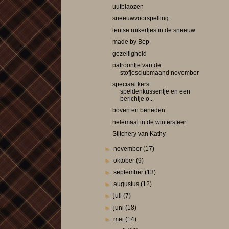
uutblaozen
sneeuwvoorspelling
lentse ruikertjes in de sneeuw
made by Bep
gezelligheid
patroontje van de
stofjesclubmaand november
speciaal kerst
speldenkussentje en een
berichtje o...
boven en beneden
helemaal in de wintersfeer
Stitchery van Kathy
►
november
(17)
►
oktober
(9)
►
september
(13)
►
augustus
(12)
►
juli
(7)
►
juni
(18)
►
mei
(14)