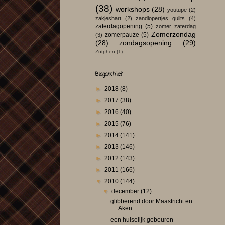
(38)
workshops
(28)
youtupe
(2)
zakjeshart
(2)
zandlopertjes quilts
(4)
zaterdagopening
(5)
zomer zaterdag
Zomerzondag
zomerpauze
(5)
(3)
(28)
zondagsopening
(29)
Zutphen
(1)
Blogarchief
►
2018
(8)
►
2017
(38)
►
2016
(40)
►
2015
(76)
►
2014
(141)
►
2013
(146)
►
2012
(143)
►
2011
(166)
▼
2010
(144)
▼
december
(12)
glibberend door Maastricht en
Aken
een huiselijk gebeuren