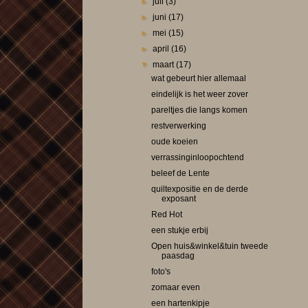
►
juli
(3)
►
juni
(17)
►
mei
(15)
►
april
(16)
▼
maart
(17)
wat gebeurt hier allemaal
eindelijk is het weer zover
pareltjes die langs komen
restverwerking
oude koeien
verrassinginloopochtend
beleef de Lente
quiltexpositie en de derde
exposant
Red Hot
een stukje erbij
Open huis&winkel&tuin tweede
paasdag
foto's
zomaar even
een hartenkipje