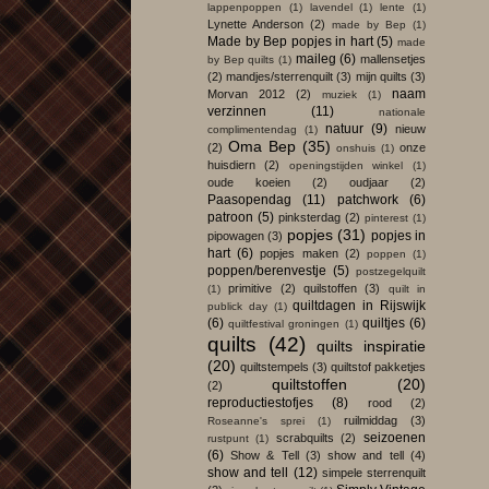
lappenpoppen
(1)
lavendel
(1)
lente
(1)
Lynette Anderson
(2)
made by Bep
(1)
Made by Bep popjes in hart
(5)
made
maileg
(6)
mallensetjes
by Bep quilts
(1)
(2)
mandjes/sterrenquilt
(3)
mijn quilts
(3)
naam
Morvan 2012
(2)
muziek
(1)
verzinnen
(11)
nationale
natuur
(9)
nieuw
complimentendag
(1)
Oma Bep
(35)
(2)
onze
onshuis
(1)
huisdiern
(2)
openingstijden winkel
(1)
oude koeien
(2)
oudjaar
(2)
Paasopendag
(11)
patchwork
(6)
patroon
(5)
pinksterdag
(2)
pinterest
(1)
popjes
(31)
popjes in
pipowagen
(3)
hart
(6)
popjes maken
(2)
poppen
(1)
poppen/berenvestje
(5)
postzegelquilt
primitive
(2)
quilstoffen
(3)
(1)
quilt in
quiltdagen in Rijswijk
publick day
(1)
(6)
quiltjes
(6)
quiltfestival groningen
(1)
quilts
(42)
quilts inspiratie
(20)
quiltstempels
(3)
quiltstof pakketjes
quiltstoffen
(20)
(2)
reproductiestofjes
(8)
rood
(2)
ruilmiddag
(3)
Roseanne's sprei
(1)
seizoenen
scrabquilts
(2)
rustpunt
(1)
(6)
Show & Tell
(3)
show and tell
(4)
show and tell
(12)
simpele sterrenquilt