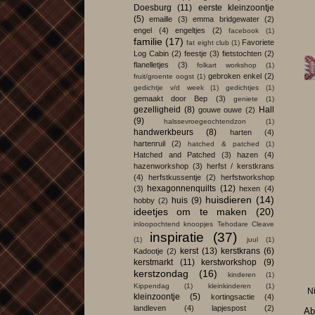
Doesburg
(11)
eerste kleinzoontje
(5)
emaille
(3)
emma bridgewater
(2)
engel
(4)
engeltjes
(2)
facebook
(1)
familie
(17)
Favoriete
fat eight club
(1)
Log Cabin
(2)
feestje
(3)
fietstochten
(2)
flanelletjes
(3)
folkart workshop
(1)
gebroken enkel
(2)
fruit/groente oogst
(1)
gedichtje v/d week
(1)
gedichtjes
(1)
gemaakt door Bep
(3)
geniete
(1)
gezelligheid
(8)
Hall
gouwe ouwe
(2)
(9)
halssevroegeochtendzon
(1)
handwerkbeurs
(8)
harten
(4)
hartenruil
(2)
hatched & patched
(1)
Hatched and Patched
(3)
hazen
(4)
hazenworkshop
(3)
herfst / kerstkrans
(4)
herfstkussentje
(2)
herfstworkshop
hexagonnenquilts
(12)
(3)
hexen
(4)
huisdieren
(14)
huis
(9)
hobby
(2)
ideetjes om te maken
(20)
inloopochtend knoopjes Tehodare Cleave
inspiratie
(37)
(1)
juul
(1)
kerst
(13)
kerstkrans
(6)
Kadootje
(2)
kerstmarkt
(11)
kerstworkshop
(9)
kerstzondag
(16)
kinderen
(1)
Kippendag
(1)
kleinkinderen
(1)
N
kleinzoontje
(5)
kortingsactie
(4)
landleven
(4)
lapjespost
(2)
Ab