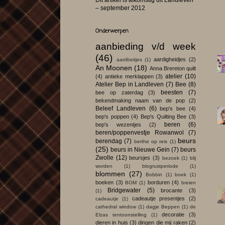
Dit artikel is afkomstig uit Landleven
– september 2012
Onderwerpen
aanbieding v/d week
(46)
aardigheidjes
(2)
aardbeitjes
(1)
An Moonen
(18)
Anna Brereton quilt
atelier
(10)
(4)
antieke merklappen
(3)
Atelier Bep in Landleven
(7)
Bee
(8)
beesten
(7)
bee op zaterdag
(3)
bekendmaking naam van de pop
(2)
Beleef Landleven
(6)
bep's bee
(4)
bep's poppen
(4)
Bep's Quilting Bee
(3)
beren
(6)
bep's wezentjes
(2)
beren/poppenvestje Rowanwol
(7)
beurs
berendag
(7)
berthe op reis
(1)
(25)
beurs in Nieuwe Gein
(7)
beurs
Zwolle
(12)
beursjes
(3)
bezoek
(1)
blij
worden
(1)
blogrustperiode
(1)
blommen
(27)
Bobbin
(1)
boek
(1)
boeken
(3)
borduren
(4)
BOM
(1)
breien
Bridgewater
(5)
brocante
(3)
(1)
cadeautje presentjes
(2)
cadeautje
(1)
cathedral window
(1)
dagje Beppen
(1)
de
decoratie
(3)
Elzas tentoonstelling
(1)
dieren in huis
(3)
dingen die mij raken
(2)