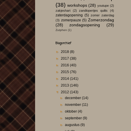
(38)
workshops
(28)
youtupe
(2)
zakjeshart
(2)
zandlopertjes quilts
(4)
zaterdagopening
(5)
zomer zaterdag
Zomerzondag
zomerpauze
(5)
(3)
(28)
zondagsopening
(29)
Zutphen
(1)
Blogarchief
►
2018
(8)
►
2017
(38)
►
2016
(40)
►
2015
(76)
►
2014
(141)
►
2013
(146)
▼
2012
(143)
►
december
(14)
►
november
(11)
►
oktober
(4)
►
september
(9)
►
augustus
(9)