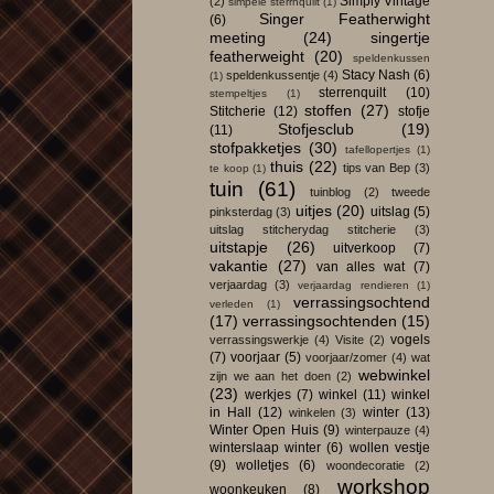
Simply Vintage
(2)
simpele sterrnquilt
(1)
Singer Featherwight
(6)
meeting
(24)
singertje
featherweight
(20)
speldenkussen
Stacy Nash
(6)
speldenkussentje
(4)
(1)
sterrenquilt
(10)
stempeltjes
(1)
stoffen
(27)
Stitcherie
(12)
stofje
Stofjesclub
(19)
(11)
stofpakketjes
(30)
tafellopertjes
(1)
thuis
(22)
tips van Bep
(3)
te koop
(1)
tuin
(61)
tuinblog
(2)
tweede
uitjes
(20)
uitslag
(5)
pinksterdag
(3)
uitslag stitcherydag stitcherie
(3)
uitstapje
(26)
uitverkoop
(7)
vakantie
(27)
van alles wat
(7)
verjaardag
(3)
verjaardag rendieren
(1)
verrassingsochtend
verleden
(1)
(17)
verrassingsochtenden
(15)
vogels
verrassingswerkje
(4)
Visite
(2)
(7)
voorjaar
(5)
voorjaar/zomer
(4)
wat
webwinkel
zijn we aan het doen
(2)
(23)
werkjes
(7)
winkel
(11)
winkel
in Hall
(12)
winter
(13)
winkelen
(3)
Winter Open Huis
(9)
winterpauze
(4)
winterslaap winter
(6)
wollen vestje
(9)
wolletjes
(6)
woondecoratie
(2)
workshop
woonkeuken
(8)